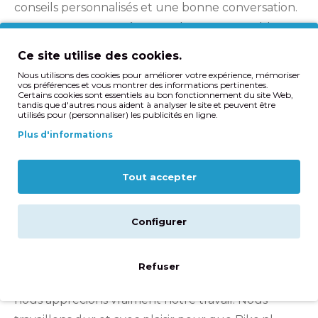
conseils personnalisés et une bonne conversation.
Nous nous mettons à votre place et ensemble
nous veillons à ce que vous soyez bien servi. Enfin,
Ce site utilise des cookies.
nous aimerions avoir votre avis : pensez-vous que
Nous utilisons des cookies pour améliorer votre expérience, mémoriser
vos préférences et vous montrer des informations pertinentes.
quelque chose pourrait être amélioré ? Faites-le
Certains cookies sont essentiels au bon fonctionnement du site Web,
tandis que d'autres nous aident à analyser le site et peuvent être
nous savoir, nous l'apprécions toujours! Appelez-
utilisés pour (personnaliser) les publicités en ligne.
nous ou envoyez-nous un e-mail.
Plus d'informations
Amusez-vous
Tout accepter
En famille on s'amuse et on s'amuse. Nous
espérons que vous apprécierez vos achats avec
nous et que vous apprécierez la lecture de notre
Configurer
blog, nos pages de conseils et nos articles sur les
réseaux sociaux. Nous aimerions que Bike.nl
Refuser
évoque une sensation agréable en vous. Enfin,
nous apprécions vraiment notre travail. Nous